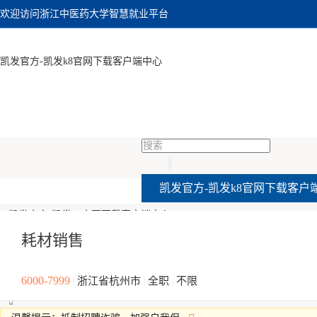
耗材销售-凯发官方
欢迎访问浙江中医药大学智慧就业平台
凯发官方-凯发k8官网下载客户端中心
凯发官方-凯发k8官网下载客户
凯发官方-凯发k8官网下载客户端中心
耗材销售
职位
6000-7999
浙江省杭州市
全职
不限
|
|
|