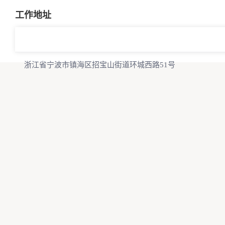
工作地址
浙江省宁波市镇海区招宝山街道环城西路51号