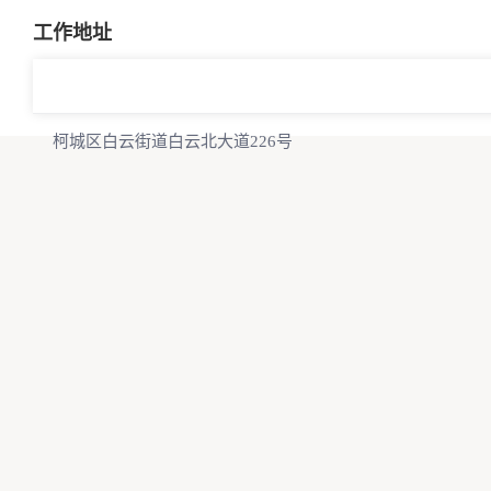
工作地址
柯城区白云街道白云北大道226号