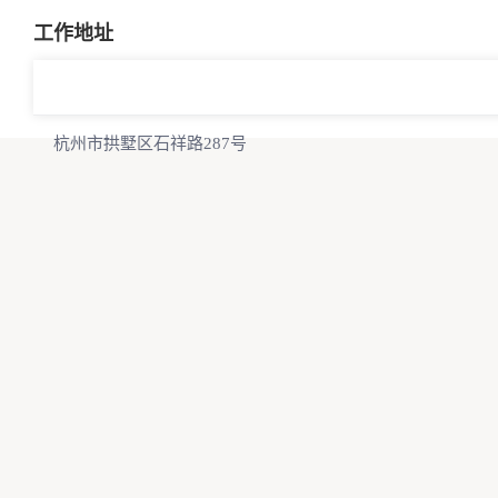
工作地址
杭州市拱墅区石祥路287号