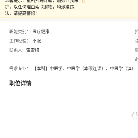
温馨提示：抵制招聘诈骗，加强自我保
护，以任何理由索取财物，均涉嫌违
详情
法，请提高警惕！
职能类别：
医疗健康
工作经验：
不限
联系人:
雷雪梅
需求专业：
【本科】中医学、中医学（本硕连读）、中医学（滨）
职位详情