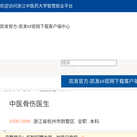
中医骨伤医生-凯发官方
欢迎访问浙江中医药大学智慧就业平台
凯发官方-凯发k8官网下载客户端中心
凯发官方-凯发k8官网下载客户
凯发官方-凯发k8官网下载客户端中心
中医骨伤医生
职位
4500-5999
浙江省杭州市拱墅区
全职
本科
|
|
|