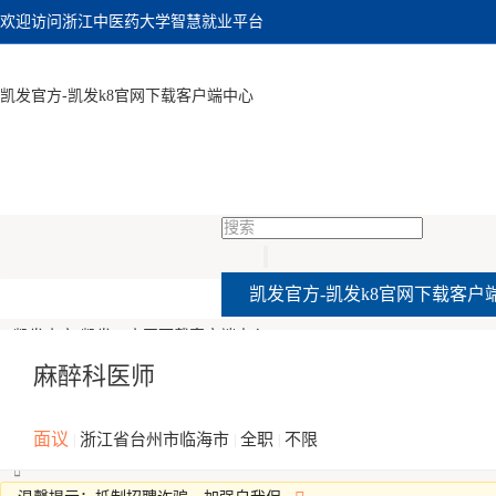
麻醉科医师-凯发官方
欢迎访问浙江中医药大学智慧就业平台
凯发官方-凯发k8官网下载客户端中心
凯发官方-凯发k8官网下载客户
凯发官方-凯发k8官网下载客户端中心
麻醉科医师
职位
面议
浙江省台州市临海市
全职
不限
|
|
|