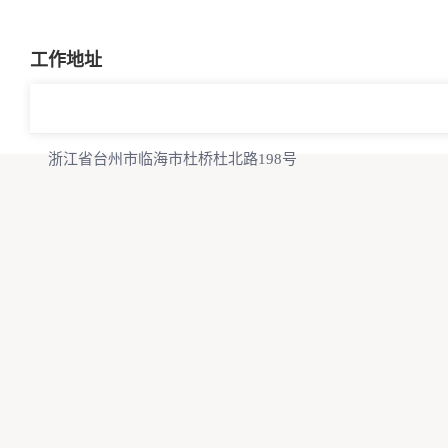
工作地址
浙江省台州市临海市杜桥杜北路198号