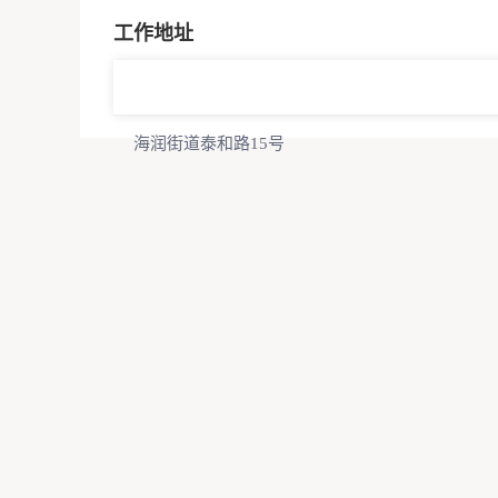
工作地址
海润街道泰和路15号