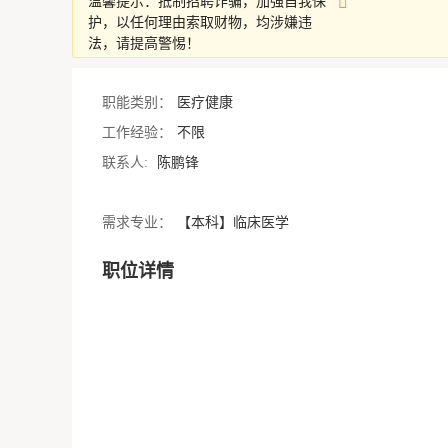
温馨提示：抵制招聘诈骗，加强自我保
护，以任何理由索取财物，均涉嫌违
法，请提高警惕！
职能类别：
医疗健康
工作经验：
不限
联系人:
陈鹏锋
需求专业：
【本科】临床医学
职位详情