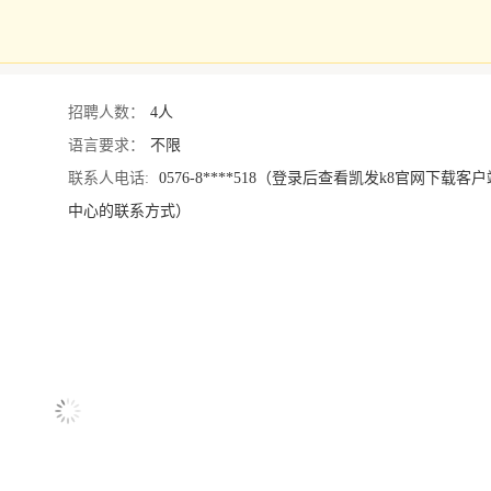
招聘人数：
4人
语言要求：
不限
联系人电话:
0576-8****518（登录后查看凯发k8官网下载客户
中心的联系方式）