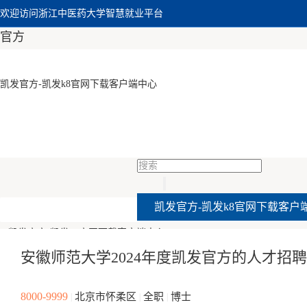
安徽师范大学2024年度凯发官方的人才招聘预公告-凯发
欢迎访问浙江中医药大学智慧就业平台
官方
凯发官方-凯发k8官网下载客户端中心
凯发官方-凯发k8官网下载客户
凯发官方-凯发k8官网下载客户端中心
安徽师范大学2024年度凯发官方的人才招
职位
8000-9999
北京市怀柔区
全职
博士
|
|
|