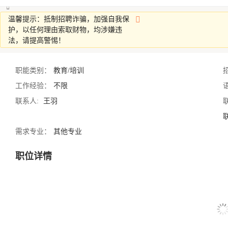
温馨提示：抵制招聘诈骗，加强自我保
护，以任何理由索取财物，均涉嫌违
详情
法，请提高警惕！
职能类别：
教育/培训
工作经验：
不限
联系人:
王羽
需求专业：
其他专业
职位详情