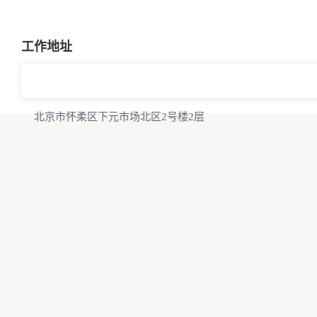
工作地址
北京市怀柔区下元市场北区2号楼2层