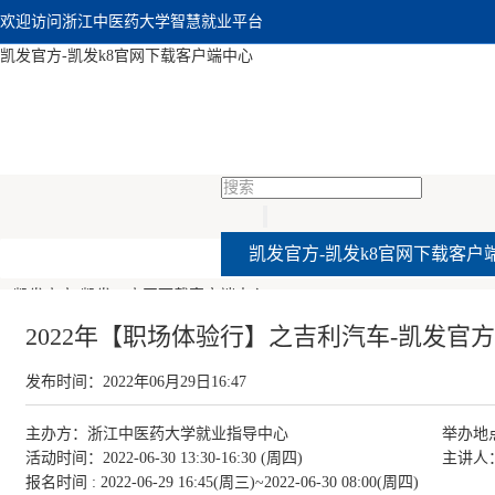
欢迎访问浙江中医药大学智慧就业平台
凯发官方-凯发k8官网下载客户端中心
凯发官方-凯发k8官网下载客户
凯发官方-凯发k8官网下载客户端中心
2022年【职场体验行】之吉利汽车-凯发官方
发布时间：
2022年06月29日16:47
活动报名
主办方：
浙江中医药大学就业指导中心
举办地
活动时间：
2022-06-30 13:30-16:30
(周四)
主讲人
报名时间
: 2022-06-29 16:45(周三)~2022-06-30 08:00(周四)
详情