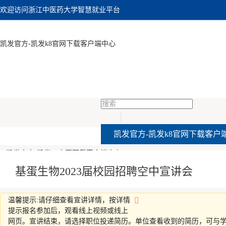
基蛋生物科技股份有限公司-凯发官方
欢迎访问浙江中医药大学智慧就业平台
凯发官方-凯发k8官网下载客户端中心
凯发官方-凯发k8官网下载客户
凯发官方-凯发k8官网下载客户端中心
基蛋生物2023届校园招聘空中宣讲会
宣讲会
温馨提示:请仔细查看宣讲详情，按详情
提示报名参加后，观看线上视频或线上
网页。宣讲结束，请选择职位投递简历。单位查看收到的简历，可与