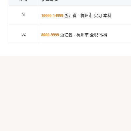
01
10000-14999
浙江省 - 杭州市
实习
本科
02
8000-9999
浙江省 - 杭州市
全职
本科