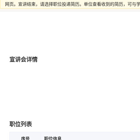
网页。宣讲结束，请选择职位投递简历。单位查看收到的简历，可与
宣讲会详情
职位列表
序号
职位信息