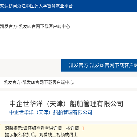
中企世华洋（天津）船舶管理有限公司-凯发官方
欢迎访问浙江中医药大学智慧就业平台
凯发官方-凯发k8官网下载客户端中心
凯发官方-凯发k8官网下载客户
凯发官方-凯发k8官网下载客户端中心
中企世华洋（天津）船舶管理有限公司
宣讲会
中企世华洋（天津）船舶管理有限公司
温馨提示:请仔细查看宣讲详情，按详情
提示报名参加后，观看线上视频或线上
详情