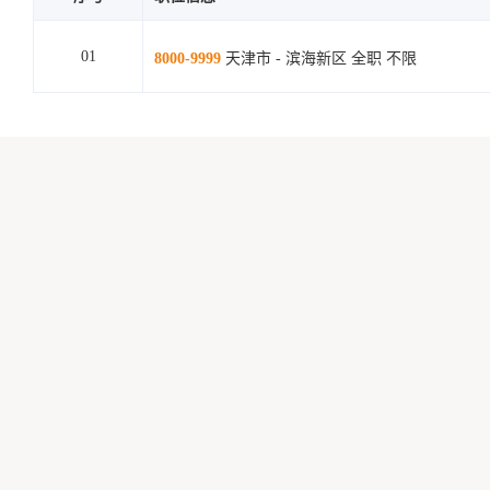
01
8000-9999
天津市 - 滨海新区
全职
不限