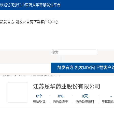
江苏恩华药业股份有限公司-凯发官方
欢迎访问浙江中医药大学智慧就业平台
凯发官方-凯发k8官网下载客户端中心
凯发官方-凯发k8官网下载客户
凯发官方-凯发k8官网下载客户端中心
江苏恩华药业股份有限公司
0个
0%
0天
-
单位详情
在招职位
简历处理率
简历处理用时
单位最近