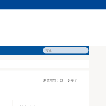
浏览次数：53
分享至