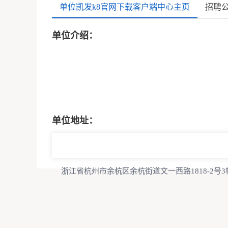
单位凯发k8官网下载客户端中心主页
招聘
单位介绍：
单位地址：
浙江省杭州市余杭区余杭街道文一西路1818-2号3