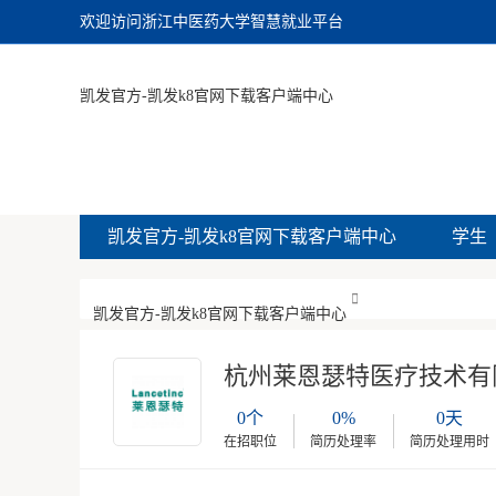
杭州莱恩瑟特医疗技术有限公司-凯发官方
欢迎访问浙江中医药大学智慧就业平台
凯发官方-凯发k8官网下载客户端中心
凯发官方-凯发k8官网下载客户端中心
学生
凯发官方-凯发k8官网下载客户端中心
单位详情
杭州莱恩瑟特医疗技术有
0个
0%
0天
在招职位
简历处理率
简历处理用时