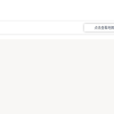
点击查看地