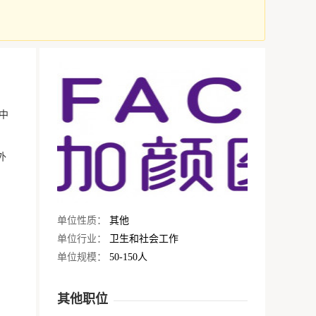
端中
外
单位性质：
其他
单位行业：
卫生和社会工作
单位规模：
50-150人
其他职位