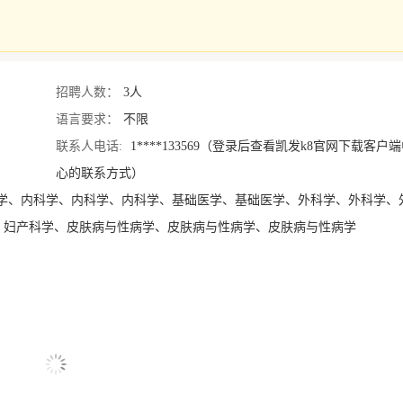
招聘人数：
3人
语言要求：
不限
联系人电话:
1****133569（登录后查看凯发k8官网下载客户
心的联系方式）
学、内科学、内科学、内科学、基础医学、基础医学、外科学、外科学、
、妇产科学、皮肤病与性病学、皮肤病与性病学、皮肤病与性病学