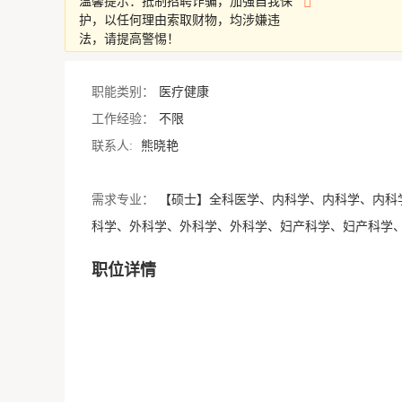
温馨提示：抵制招聘诈骗，加强自我保
护，以任何理由索取财物，均涉嫌违
法，请提高警惕！
职能类别：
医疗健康
工作经验：
不限
联系人:
熊晓艳
需求专业：
【硕士】全科医学、内科学、内科学、内科
科学、外科学、外科学、外科学、妇产科学、妇产科学
职位详情