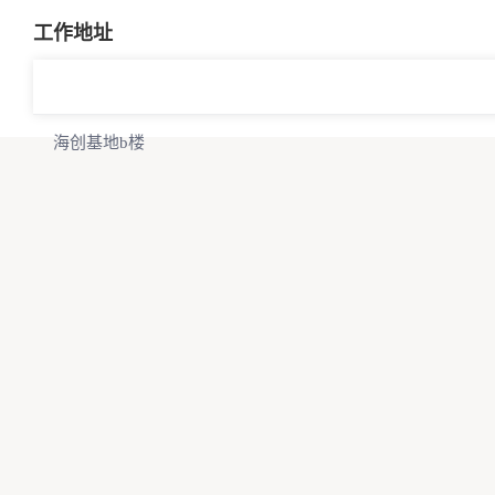
工作地址
海创基地b楼