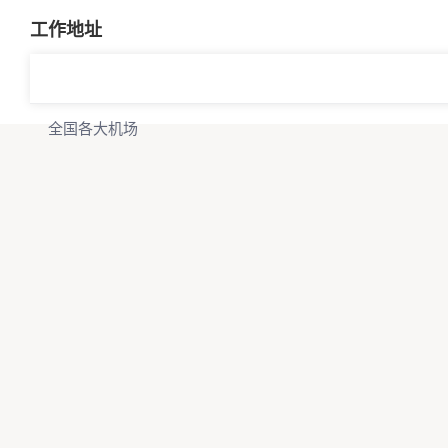
工作地址
全国各大机场