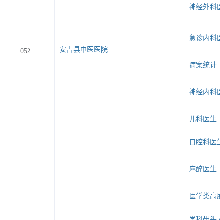
神经外科
急诊内科
安吉县中医医院
052
病案统计
神经内科
儿科医生
口腔科医
麻醉医生
医学类高
学科带头