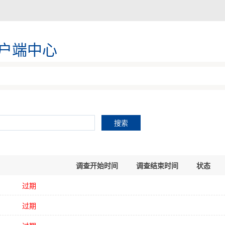
客户端中心
搜索
调查开始时间
调查结束时间
状态
过期
过期