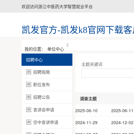
浙江中医药大学智慧就业平台-凯发官方
欢迎访问浙江中医药大学智慧就业平台
凯发官方-凯发k8官网下载
我的位置：
单位中心
招聘中心
主题关键词
招聘指南
职位发布
招聘公告
调查主题
宣讲会申请
2025-06-10
2025-06-11
空中宣讲申请
2024-11-29
2024-12-02