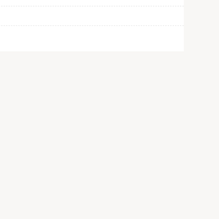
.com
企业入驻qq2群：738283391